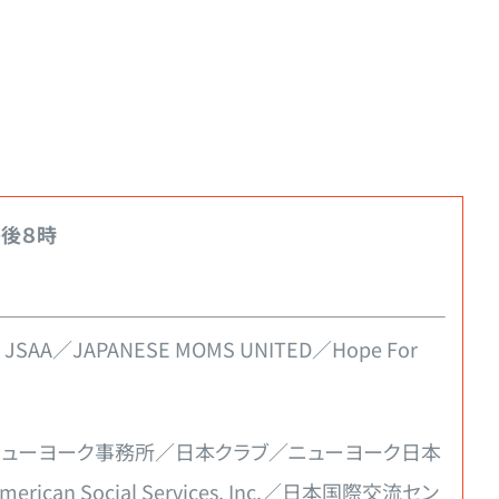
午後８時
IT JSAA／JAPANESE MOMS UNITED／Hope For
ニューヨーク事務所／日本クラブ／ニューヨーク日本
 Social Services, Inc.／日本国際交流セン