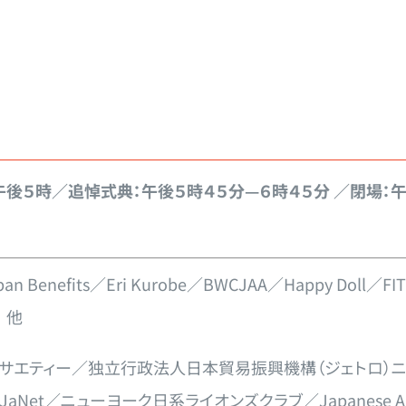
：午後５時／追悼式典：午後５時４５分—６時４５分 ／閉場：
apan Benefits／Eri Kurobe／BWCJAA／Happy Doll／F
n 他
ソサエティー／独立行政法人日本貿易振興機構（ジェトロ）
／ニューヨーク日系ライオンズクラブ／Japanese American