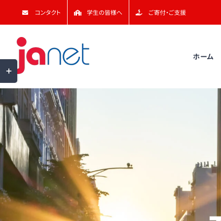
Skip
コンタクト
学生の皆様へ
ご寄付・ご支援
to
content
ホーム
Toggle
Sliding
Bar
Area