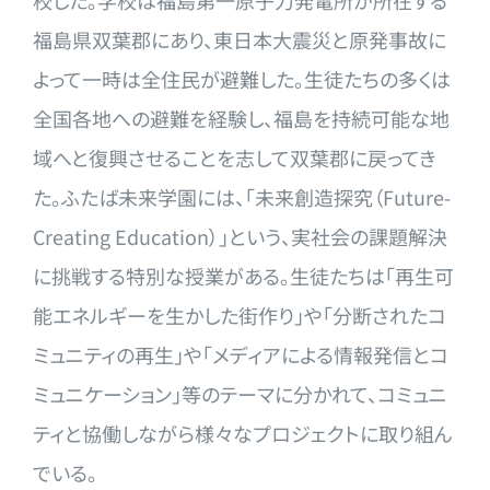
校した。学校は福島第一
原子力発電所が所在する
福島県双葉郡にあり、東日本大震災と原発
事故に
よって一時は全住民が避難した。生徒たちの多くは
全国各地
への避難を経験し、福島を持続可能な地
域へと復興させることを志
して双葉郡に戻ってき
た。ふたば未来学園には、「未来創造探究（
Future-
Creating Education）」という、実社会の課題解決
に挑戦する特別
な授業がある。生徒たちは「再生可
能エネルギーを生かした街作り
」や「分断されたコ
ミュニティの再生」や「メディアによる情報発
信とコ
ミュニケーション」等のテーマに分かれて、コミュニ
ティと
協働しながら様々なプロジェクトに取り組ん
でいる。