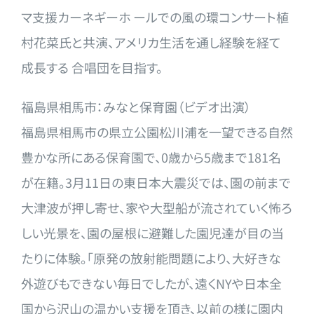
マ支援カーネギーホ ールでの風の環コンサート植
村花菜氏と共演、アメリカ生活を通し
経験を経て
成長する 合唱団を目指す。
福島県相馬市：みなと保育園（ビデオ出演）
福島県相馬市の県立公園松川浦を一望できる自然
豊かな所にある保
育園で、0歳から5歳まで181名
が在籍。3月11日の東日本大
震災では、園の前まで
大津波が押し寄せ、家や大型船が流されてい
く怖ろ
しい光景を、園の屋根に避難した園児達が目の当
たりに体験
。「原発の放射能問題により、大好きな
外遊びもできない毎日でし
たが、遠くNYや日本全
国から沢山の温かい支援を頂き、以前の様
に園内