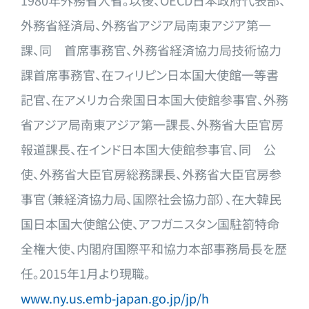
1980年外務省入省。以後、OECD日本政府代表部、
外務省経
済局、外務省アジア局南東アジア第一
課、同 首席事務官、外務省経済協力局技術協力
課首席事務官、在フィリピ
ン日本国大使館一等書
記官、在アメリカ合衆国日本国大使館参事官
、外務
省アジア局南東アジア第一課長、外務省大臣官房
報道課長、
在インド日本国大使館参事官、同 公
使、外務省大臣官房総務課長、外務省大臣官房参
事官（兼経済協
力局、国際社会協力部）、在大韓民
国日本国大使館公使、アフガニ
スタン国駐箚特命
全権大使、内閣府国際平和協力本部事務局長を歴
任。2015年1月より現職。
www.ny.us.emb-japan.go.jp/jp/h