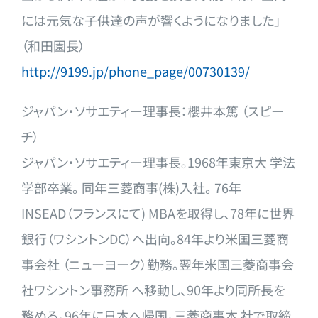
には元気な子供達の声が響くようになりました」
（和田園長
）
http://9199.jp/phone_page/0073
0139/
ジャパン・ソサエティー理事長：櫻井本篤 （スピー
チ）
ジャパン・ソサエティー理事長。1968年東京大 学法
学部卒業。 同年三菱商事(株)入社。 76年
INSEAD（フランスにて) MBAを取得し、78年に世界
銀行（ワシントンDC）へ出向。8
4年より米国三菱商
事会社 （ニューヨーク）勤務。翌年米国三菱商事会
社ワシントン事務所 へ移動し、90年より同所長を
務める。96年に日本へ帰国。三菱
商事本 社で取締