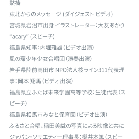
黙祷
東北からのメッセージ (ダイジェスト ビデオ)
宮城県岩沼市出身 イラストレーター：大友あかり
“acary” (スピーチ)
福島県知事：内堀雅雄（ビデオ出演）
風の環少年少女合唱団（演奏出演）
岩手県陸前高田市 NPO法人桜ライン311代表理
事：岡本 翔馬（ビデオ出演）
福島県立ふたば未来学園高等学校：生徒代表（ス
ピーチ）
福島県相馬市みなと保育園（ビデオ出演）
ふるさと合唱、稲田美織の写真による映像と共に
ジャパン・ソサエティー理事長：櫻井本篤（スピー