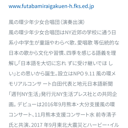
www.futabamiraigakuen-h.fks.ed
.jp
風の環少年少女合唱団（演奏出演）
風の環少年少女合唱団はNY近郊の学校に通う日
系小中学生が童謡
やわらべ歌、愛唱歌 等伝統的な
日本の歌から文化や習慣、四季を感じる語義を理
解し「
日本語を大切に忘れ ずに受け継いでほ し
い」との思いから誕生。設立はNPO 9.11 風の環メ
モリアルコンサ ート白田代表と地元日本語新聞
「週刊NY生活」発行元NY生活プ
レス社との共同企
画。 デビューは2016年9月​熊本・大分支援​風の環
コンサート​
、11月熊本支援​コンサート​水 前寺清子​
氏​​と​​​共演、2017 年9月東北大震災とハービー・イル