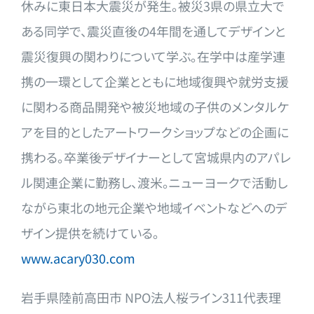
休みに東日本大震
災が発生。被災3県の県立大で
ある同学で、震災直後の4年間を通
してデザインと
震災復興の関わりについて学ぶ。在学中は産学連
携
の一環として企業とともに地域復興や就労支援
に関わる商品開発や
被災地域の子供のメンタルケ
アを目的としたアートワークショップ
などの企画に
携わる。卒業後デザイナーとして宮城県内のアパレ
ル
関連企業に勤務し、渡米。ニューヨークで活動し
ながら東北の地元
企業や地域イベントなどへのデ
ザイン提供を続けている。
www.acary030.com
岩手県陸前高田市 NPO法人桜ライン311代表理