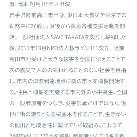
事：岡本 翔馬（ビデオ出演）
岩手県陸前高田市出身。東日本大震災を東京での
勤務中に経験し、
直後から緊急各種支援活動を開
始。一般社団法人SAVE TAKATAを設立し帰郷した
後、2011年10月NPO法人桜
ライン311設立。 陸前
高田市が受けた大きな被害を全国に伝えることで
次の震災で人
命の失われることのない社会を目指
し、市内の津波到達地点に桜の
苗木を植樹開始す
る。住民と植樹を実施する市内外の小中高生、全
国
の一般参加者をつなぎ、災害伝承だけではなく、後
世に街の誇り
となる桜並木を作ることで、生きがい
の創出と地域活性に繋げてい
く取組み。これまで
248箇所に1,227本を植樹、参加者は4
,013名を数