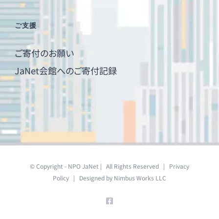
ご支援
ご寄付のお願い
JaNet会館へのご寄付記録
© Copyright - NPO JaNet | All Rights Reserved |
Privacy
Policy
| Designed by
Nimbus Works LLC
Facebook