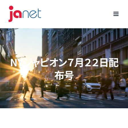
Skip
to
content
NYジャピオン７月２２日配
布号