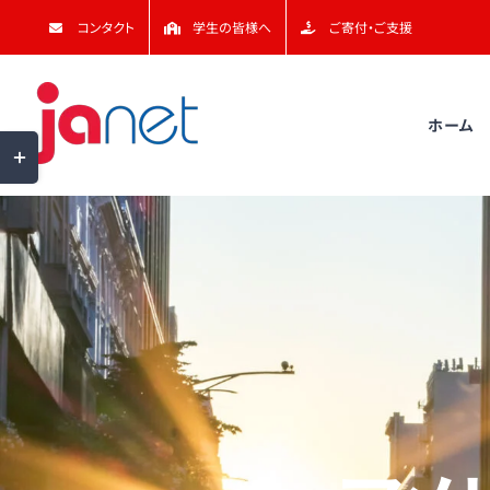
Skip
コンタクト
学生の皆様へ
ご寄付・ご支援
to
content
ホーム
Toggle
Sliding
Bar
Area