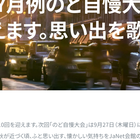
Y月例のど自慢
えます。思い出を歌
回を迎えます。次回「のど自慢大会」は9月27日（木曜日）
秋が近づく頃、ふと思い出す、懐かしい気持ちをJaNet会館