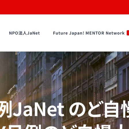
NPO法人JaNet
Future Japan! MENTOR Network
JaNet のど自