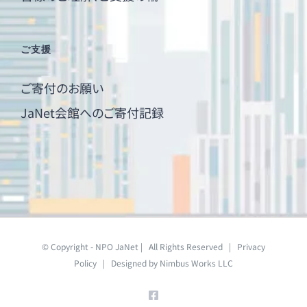
ご支援
ご寄付のお願い
JaNet会館へのご寄付記録
© Copyright - NPO JaNet | All Rights Reserved |
Privacy
Policy
| Designed by
Nimbus Works LLC
Facebook