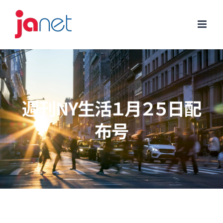
Skip
to
content
週刊NY生活１月２５日配
布号