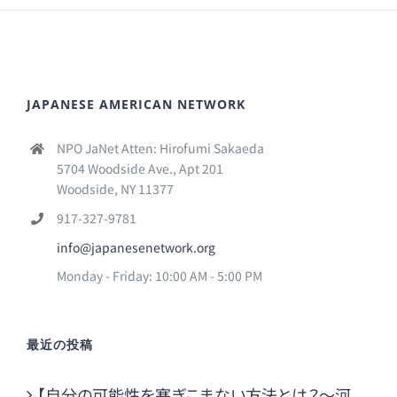
JAPANESE AMERICAN NETWORK
NPO JaNet Atten: Hirofumi Sakaeda
5704 Woodside Ave., Apt 201
Woodside, NY 11377
917-327-9781
info@japanesenetwork.org
Monday - Friday: 10:00 AM - 5:00 PM
最近の投稿
【自分の可能性を塞ぎこまない方法とは？～河