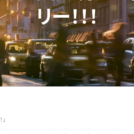
リー！！！
！」