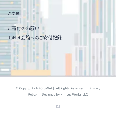
ご支援
ご寄付のお願い
JaNet会館へのご寄付記録
© Copyright - NPO JaNet | All Rights Reserved |
Privacy
Policy
| Designed by
Nimbus Works LLC
Facebook