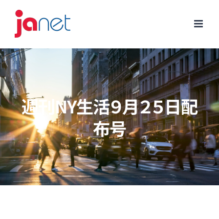
Skip
to
content
週刊NY生活９月２５日配
布号