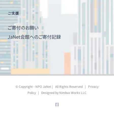
ご支援
ご寄付のお願い
JaNet会館へのご寄付記録
© Copyright - NPO JaNet | All Rights Reserved |
Privacy
Policy
| Designed by
Nimbus Works LLC
Facebook