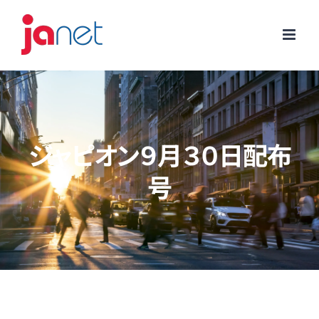
Skip
to
content
ジャピオン９月３０日配布
号